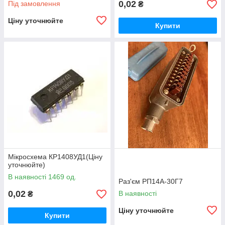
0,02
Під замовлення
₴
Ціну уточнюйте
Купити
Мікросхема КР1408УД1(Ціну
уточнюйте)
В наявності 1469 од.
Раз'єм РП14А-30Г7
0,02
В наявності
₴
Ціну уточнюйте
Купити