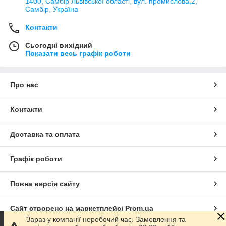
1400, Самбір Львівської області, вул. промислова,2,
Самбір, Україна
Технологічна оснастка для обсадних колон
Техніка та обладнання для нанесення дорожньої
Контакти
розмітки
Сьогодні вихідний
Товари народного вжитку
Показати весь графік роботи
Можливість виконання наступних робіт
Холодна штамповка;
Про нас
Литво алюмінієвих сплавів на машинах під тиском і в землю;
Литво пластмас під тиском;
Контакти
Пресування пластмас і гуми;
Токарні операції;
Доставка та оплата
Фрезерні операції;
Шліфувальні операції;
Графік роботи
Свердлильні операції;
Повна версія сайту
Зварювання металів (контактне, електрогазозварювання,
імпульсно-дугове, мікрозварювання);
Різьбонарізні операції;
Сайт створено на маркетплейсі
Prom.ua
Зараз у компанії неробочий час. Замовлення та
Фарбування емалями і лаками;