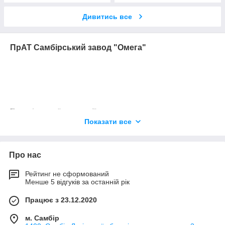
Дивитись все
ПрАТ Самбірський завод "Омега"
Перелік нашої продукції
Показати все
Прилади вимірювання, контролю, захисту та
сигналізації
Прилади пожежної сигналізації
Про нас
Прилади контролю технологічних процесів
Рейтинг не сформований
Прилади комутації
Менше 5 відгуків за останній рік
Прилади для визначення параметрів тампонажних
розчинів
Працює з 23.12.2020
Прилади для визначення параметрів бурових
м. Самбір
розчинів