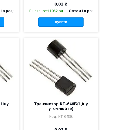
0,02 ₴
і в роздріб
В наявності 1062 од.
Оптом і в роздріб
Купити
Ціну
Транзистор КТ-646Б(Ціну
уточнюйте)
КТ-645Б
0,02 ₴