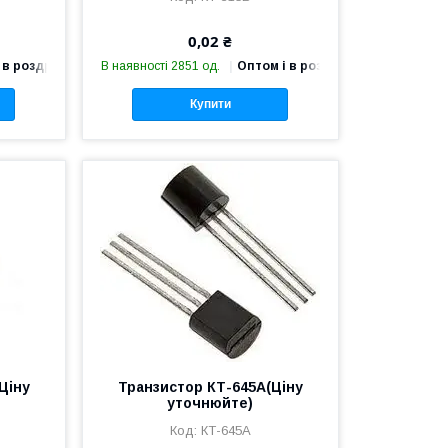
0,02 ₴
 в роздріб
В наявності 2851 од.
Оптом і в роздріб
Купити
Ціну
Транзистор КТ-645А(Ціну
уточнюйте)
КТ-645А