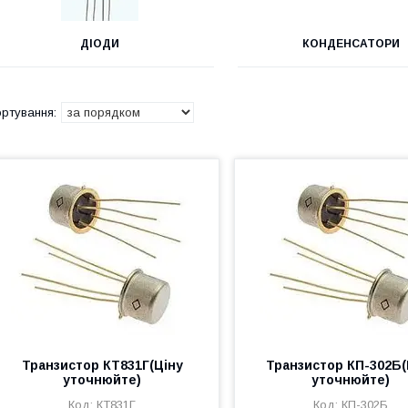
ДІОДИ
КОНДЕНСАТОРИ
Транзистор КТ831Г(Ціну
Транзистор КП-302Б(
уточнюйте)
уточнюйте)
КТ831Г
КП-302Б