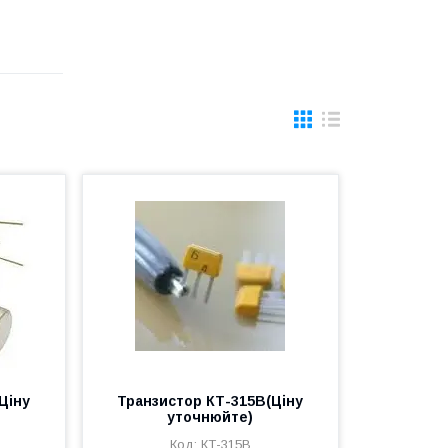
Ціну
Транзистор КТ-315В(Ціну
уточнюйте)
КТ-315В