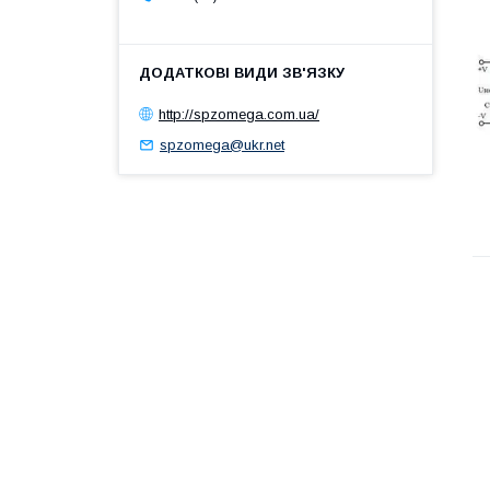
http://spzomega.com.ua/
spzomega@ukr.net