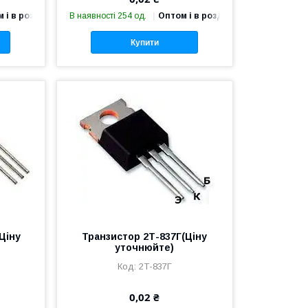
 і в роздріб
В наявності 254 од.
Оптом і в роздріб
Купити
Ціну
Транзистор 2Т-837Г(Ціну
уточнюйте)
2Т-837Г
0,02 ₴