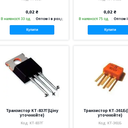
0,02 ₴
0,02 ₴
В наявності 33 од.
Оптом і в роздріб
В наявності 75 од.
Оптом і
Купити
Купити
Транзистор КТ-837Г(Ціну
Транзистор КТ-361Б(
уточнюйте)
уточнюйте)
КТ-837Г
КТ-361Б