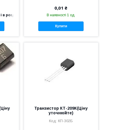
0,01 ₴
і в роздріб
В наявності 1 од.
Купити
(Ціну
Транзистор КТ-209К(Ціну
уточнюйте)
КП-302Б