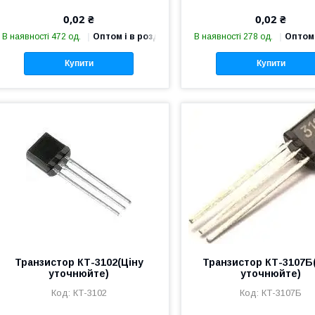
0,02 ₴
0,02 ₴
В наявності 472 од.
Оптом і в роздріб
В наявності 278 од.
Оптом 
Купити
Купити
Транзистор КТ-3102(Ціну
Транзистор КТ-3107Б
уточнюйте)
уточнюйте)
КТ-3102
КТ-3107Б