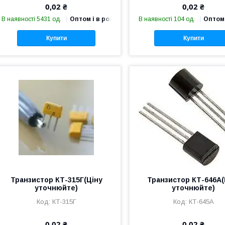
0,02 ₴
0,02 ₴
В наявності 5431 од.
Оптом і в роздріб
В наявності 104 од.
Оптом 
Купити
Купити
Транзистор КТ-315Г(Ціну
Транзистор КТ-646А(
уточнюйте)
уточнюйте)
КТ-315Г
КТ-645А
0,02 ₴
0,02 ₴