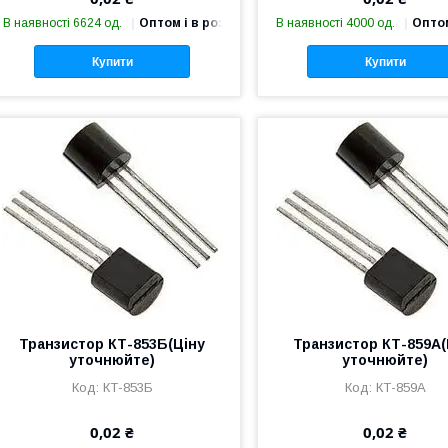
В наявності 6624 од.
Оптом і в роздріб
В наявності 4000 од.
Оптом
Купити
Купити
Транзистор КТ-853Б(Ціну
Транзистор КТ-859А(
уточнюйте)
уточнюйте)
КТ-853Б
КТ-859А
0,02 ₴
0,02 ₴