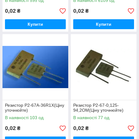
В наявності 595 од.
В наявності 6109 од.
0,02
0,02
₴
₴
Купити
Купити
Резистор Р2-67А-36R1Х(Ціну
Резистор Р2-67-0,125-
уточнюйте)
94,2ОМ(Ціну уточнюйте)
В наявності 103 од.
В наявності 77 од.
0,02
0,02
₴
₴