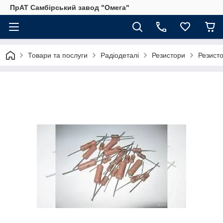
ПрАТ Самбірський завод "Омега"
Товари та послуги
Радіодеталі
Резистори
Резист