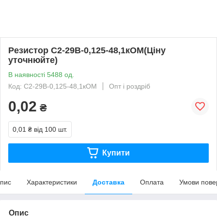
Резистор С2-29В-0,125-48,1кОМ(Ціну
уточнюйте)
В наявності 5488 од.
Код: С2-29В-0,125-48,1кОМ
Опт і роздріб
0,02
₴
0,01 ₴
від 100 шт.
Купити
пис
Характеристики
Доставка
Оплата
Умови пове
Опис