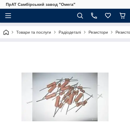
ПрАТ Самбірський завод "Омега"
Товари та послуги
Радіодеталі
Резистори
Резист