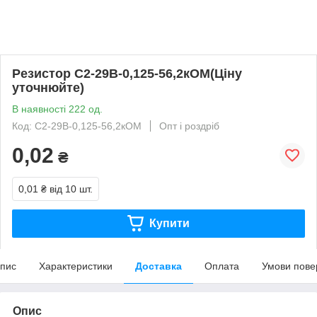
Резистор С2-29В-0,125-56,2кОМ(Ціну
уточнюйте)
В наявності 222 од.
Код: С2-29В-0,125-56,2кОМ
Опт і роздріб
0,02
₴
0,01 ₴
від 10 шт.
Купити
пис
Характеристики
Доставка
Оплата
Умови пове
Опис