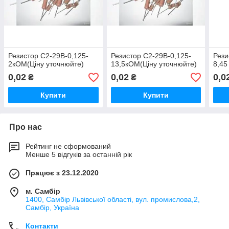
Резистор С2-29В-0,125-
Резистор С2-29В-0,125-
Рези
2кОМ(Ціну уточнюйте)
13,5кОМ(Ціну уточнюйте)
8,45
0,02
0,02
0,0
₴
₴
Купити
Купити
Про нас
Рейтинг не сформований
Менше 5 відгуків за останній рік
Працює з 23.12.2020
м. Самбір
1400, Самбір Львівської області, вул. промислова,2,
Самбір, Україна
Контакти