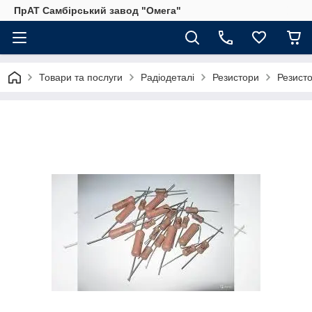
ПрАТ Самбірський завод "Омега"
Товари та послуги
Радіодеталі
Резистори
Резист