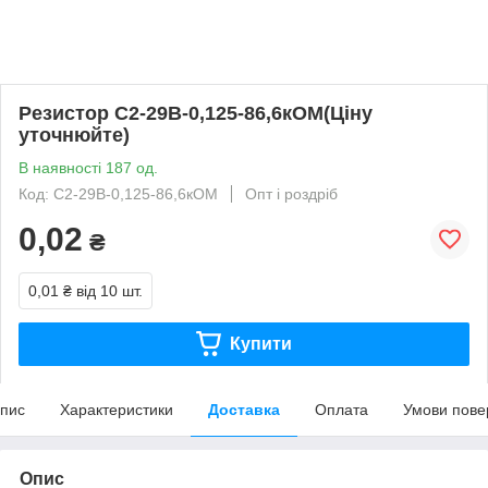
Резистор С2-29В-0,125-86,6кОМ(Ціну
уточнюйте)
В наявності 187 од.
Код: С2-29В-0,125-86,6кОМ
Опт і роздріб
0,02
₴
0,01 ₴
від 10 шт.
Купити
пис
Характеристики
Доставка
Оплата
Умови пове
Опис