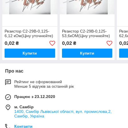
Резистор С2-29В-0,125-
Резистор С2-29В-0,125-
Рези
6,12 кОм(Ціну уточнюйте)
53,6кОМ(Ціну уточнюйте)
62,6
0,02
0,02
0,0
₴
₴
Купити
Купити
Про нас
Рейтинг не сформований
Менше 5 відгуків за останній рік
Працює з 23.12.2020
м. Самбір
1400, Самбір Львівської області, вул. промислова,2,
Самбір, Україна
Контакти