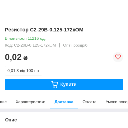
Резистор С2-29В-0,125-172кОМ
В наявності 11216 од.
Код: С2-29В-0,125-172кОМ
Опт і роздріб
0,02
₴
0,01 ₴
від 100 шт.
Купити
пис
Характеристики
Доставка
Оплата
Умови пове
Опис