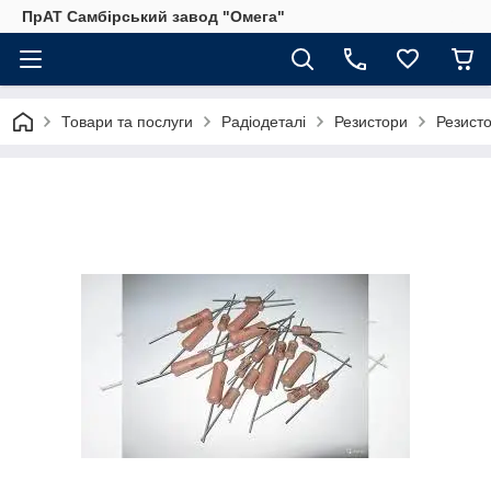
ПрАТ Самбірський завод "Омега"
Товари та послуги
Радіодеталі
Резистори
Резист