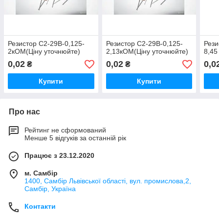
Резистор С2-29В-0,125-
Резистор С2-29В-0,125-
Рези
2кОМ(Ціну уточнюйте)
2,13кОМ(Ціну уточнюйте)
8,45
0,02
0,02
0,0
₴
₴
Купити
Купити
Про нас
Рейтинг не сформований
Менше 5 відгуків за останній рік
Працює з 23.12.2020
м. Самбір
1400, Самбір Львівської області, вул. промислова,2,
Самбір, Україна
Контакти