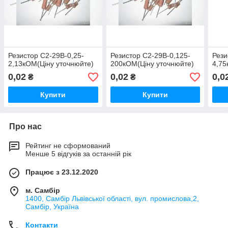
Резистор С2-29В-0,25-
Резистор С2-29В-0,125-
Рези
2,13кОМ(Ціну уточнюйте)
200кОМ(Ціну уточнюйте)
4,75
0,02
0,02
0,0
₴
₴
Купити
Купити
Про нас
Рейтинг не сформований
Менше 5 відгуків за останній рік
Працює з 23.12.2020
м. Самбір
1400, Самбір Львівської області, вул. промислова,2,
Самбір, Україна
Контакти