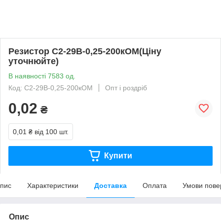
Резистор С2-29В-0,25-200кОМ(Ціну
уточнюйте)
В наявності 7583 од.
Код: С2-29В-0,25-200кОМ
Опт і роздріб
0,02
₴
0,01 ₴
від 100 шт.
Купити
пис
Характеристики
Доставка
Оплата
Умови пове
Опис