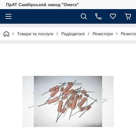
ПрАТ Самбірський завод "Омега"
Товари та послуги
Радіодеталі
Резистори
Резист