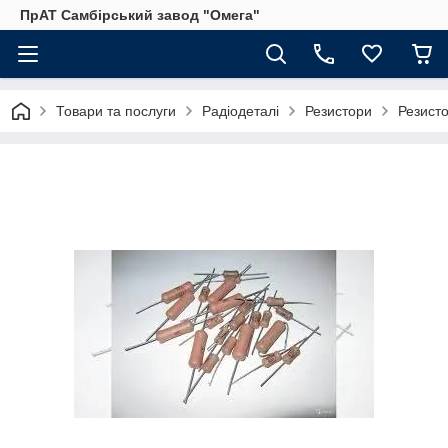
ПрАТ Самбірський завод "Омега"
Товари та послуги
Радіодеталі
Резистори
Резист