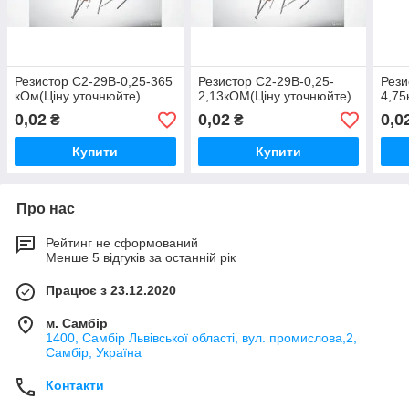
Резистор С2-29В-0,25-365
Резистор С2-29В-0,25-
Рези
кОм(Ціну уточнюйте)
2,13кОМ(Ціну уточнюйте)
4,75
0,02
0,02
0,0
₴
₴
Купити
Купити
Про нас
Рейтинг не сформований
Менше 5 відгуків за останній рік
Працює з 23.12.2020
м. Самбір
1400, Самбір Львівської області, вул. промислова,2,
Самбір, Україна
Контакти