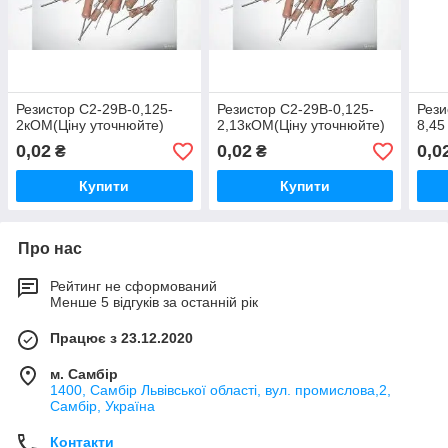
Резистор С2-29В-0,125-
Резистор С2-29В-0,125-
Рези
2кОМ(Ціну уточнюйте)
2,13кОМ(Ціну уточнюйте)
8,45
0,02
0,02
0,0
₴
₴
Купити
Купити
Про нас
Рейтинг не сформований
Менше 5 відгуків за останній рік
Працює з 23.12.2020
м. Самбір
1400, Самбір Львівської області, вул. промислова,2,
Самбір, Україна
Контакти