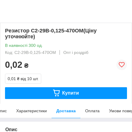
Резистор С2-29В-0,125-470ОМ(Ціну
уточнюйте)
В наявності 300 од.
Код: С2-29В-0,125-470ОМ
Опт і роздріб
0,02
₴
0,01 ₴
від 10 шт.
Купити
пис
Характеристики
Доставка
Оплата
Умови пове
Опис