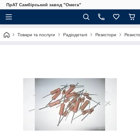
ПрАТ Самбірський завод "Омега"
Товари та послуги
Радіодеталі
Резистори
Резист