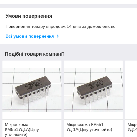
Умови повернення
Повернення товару впродовж 14 днів за домовленістю
Всі умови повернення
Подібні товари компанії
Мікросхема
Мікросхема КР551-
Мікр
КМ551УД1А(Ціну
УД-1А(Ціну уточнюйте)
УД14
уточнюйте)