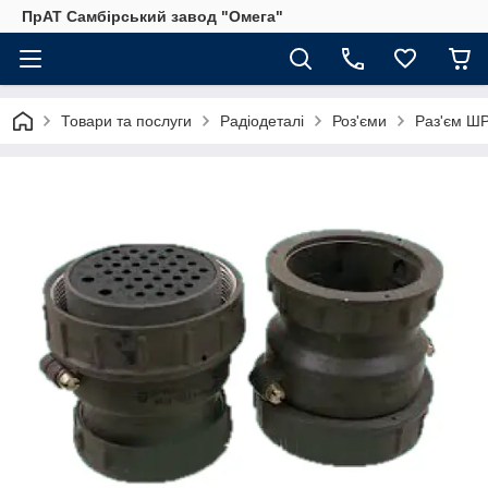
ПрАТ Самбірський завод "Омега"
Товари та послуги
Радіодеталі
Роз'єми
Раз'єм Ш