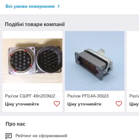
Всі умови повернення
Подібні товари компанії
Раз'єм СШРГ 48n20ЭШ2
Раз'єм РП14А-30Ш3
Раз'
Ціну уточнюйте
Ціну уточнюйте
Цін
Про нас
Рейтинг не сформований