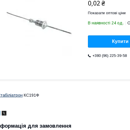
0,02 ₴
Показати оптові ціни
В наявності 24 од.
О
Купити
+380 (96) 225-39-58
табіліатрон
КС191Ф
нформація для замовлення