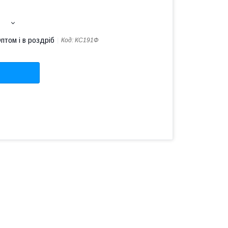
птом і в роздріб
Код:
КС191Ф