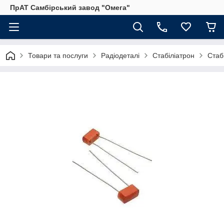
ПрАТ Самбірський завод "Омега"
Товари та послуги
Радіодеталі
Стабіліатрон
Стаб