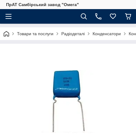
ПрАТ Самбірський завод "Омега"
Товари та послуги
Радіодеталі
Конденсатори
Кон