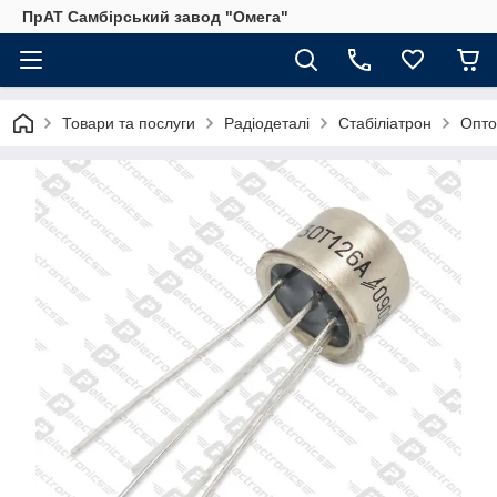
ПрАТ Самбірський завод "Омега"
Товари та послуги
Радіодеталі
Стабіліатрон
Опто