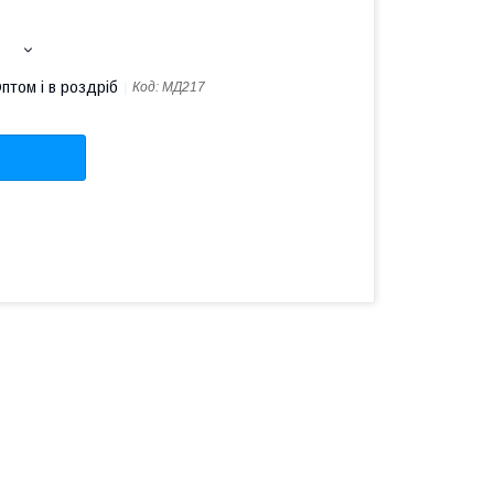
птом і в роздріб
Код:
МД217