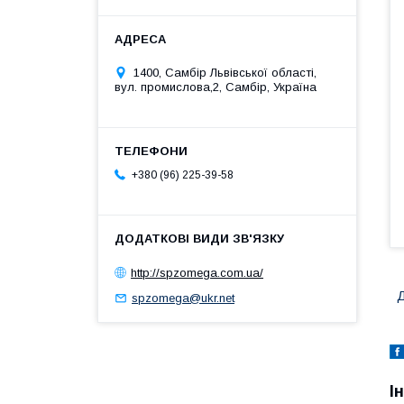
1400, Самбір Львівської області,
вул. промислова,2, Самбір, Україна
+380 (96) 225-39-58
http://spzomega.com.ua/
Д
spzomega@ukr.net
І