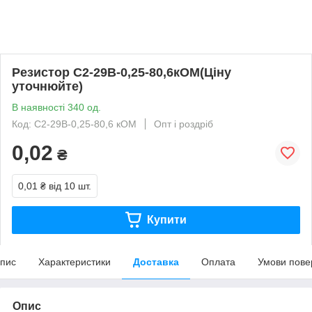
Резистор С2-29В-0,25-80,6кОМ(Ціну
уточнюйте)
В наявності 340 од.
Код: С2-29В-0,25-80,6 кОМ
Опт і роздріб
0,02
₴
0,01 ₴
від 10 шт.
Купити
пис
Характеристики
Доставка
Оплата
Умови пове
Опис