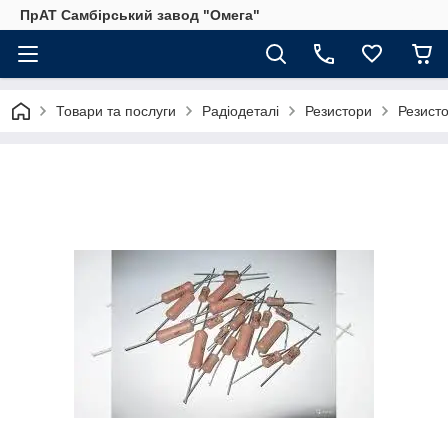
ПрАТ Самбірський завод "Омега"
Товари та послуги
Радіодеталі
Резистори
Резист