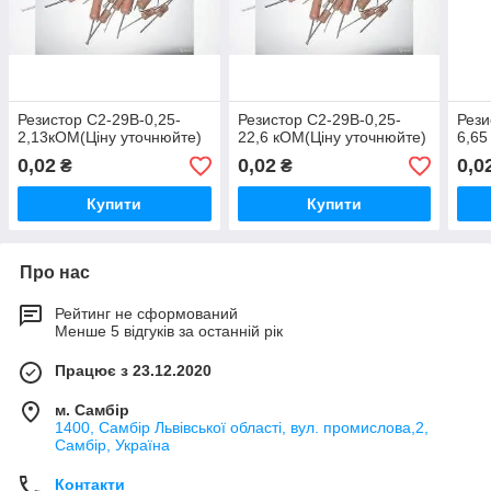
Резистор С2-29В-0,25-
Резистор С2-29В-0,25-
Рези
2,13кОМ(Ціну уточнюйте)
22,6 кОМ(Ціну уточнюйте)
6,65
0,02
0,02
0,0
₴
₴
Купити
Купити
Про нас
Рейтинг не сформований
Менше 5 відгуків за останній рік
Працює з 23.12.2020
м. Самбір
1400, Самбір Львівської області, вул. промислова,2,
Самбір, Україна
Контакти