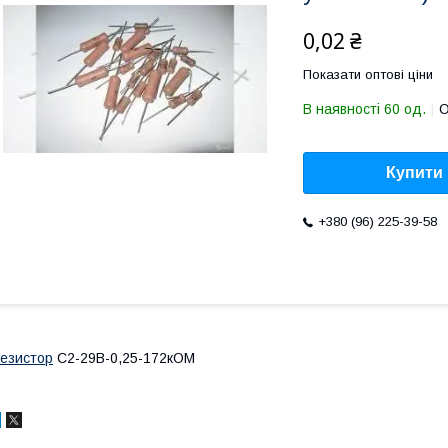
0,02 ₴
Показати оптові ціни
В наявності 60 од.
О
Купити
+380 (96) 225-39-58
езистор
С2-29В-0,25-172кОМ