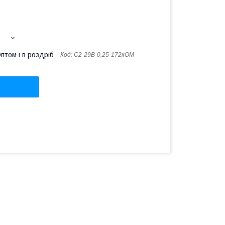
птом і в роздріб
Код:
С2-29В-0,25-172кОМ