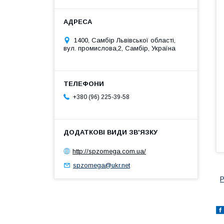
1400, Самбір Львівської області,
вул. промислова,2, Самбір, Україна
+380 (96) 225-39-58
http://spzomega.com.ua/
spzomega@ukr.net
Р